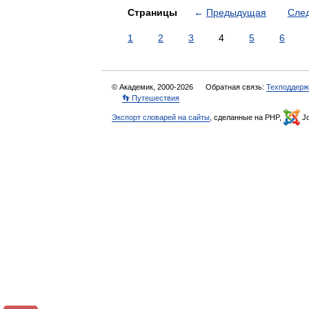
Страницы
←
Предыдущая
Сле
1
2
3
4
5
6
© Академик, 2000-2026
Обратная связь:
Техподдерж
👣 Путешествия
Экспорт словарей на сайты
, сделанные на PHP,
Jo