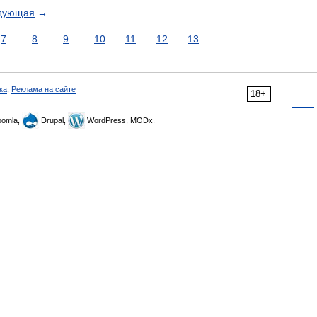
дующая
→
7
8
9
10
11
12
13
ка
,
Реклама на сайте
18+
omla,
Drupal,
WordPress, MODx.