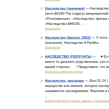
Наследство (значения)
— Наследство:
37
(англ.&#160;The Legacy) американский 
«Психованные». «Наследство» фильм со
«Наследство»&#8230; …
Википедия
Наследство (фильм, 2001)
— У этого 
38
(значения). Наследство A Partilha …
Википедия
НАСЛЕДСТВО (ПОЛУЧАТЬ)
— ♥ Если 
39
какого то дальнего родственника, сон 
вашей стороны. ↑ Представьте, что в
Большой семейный сонник
Наследство, наследие
— (Быт.31:14 )
40
имущество или имение, которое наследу
называются наследниками. Впрочем в 
…
Библия. Ветхий и Новый заветы. Синодальн