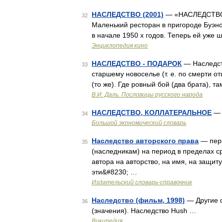
НАСЛЕДСТВО (2001)
— «НАСЛЕДСТВО» (
32
Маленький ресторан в пригороде Буэн
в начале 1950 х годов. Теперь ей уже ш
Энциклопедия кино
НАСЛЕДСТВО - ПОДАРОК
— Наследств
33
старшему новоселье (т. е. по смерти о
(то же). Где ровный бой (два брата), 
В.И. Даль. Пословицы русского народа
НАСЛЕДСТВО, КОЛЛАТЕРАЛЬНОЕ
— 
34
Большой экономический словарь
Наследство авторского права
— пере
35
(наследникам) на период в пределах ср
автора на авторство, на имя, на защит
эти&#8230; …
Издательский словарь-справочник
Наследство (фильм, 1998)
— Другие ф
36
(значения). Наследство Hush …
Википедия