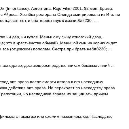
Inheritance), Аргентина, Rojo Film, 2001, 92 мин. Драма.
ос Айреса. Хозяйка ресторана Олинда эмигрировала из Италии
естьдесят лет, и она теряет вкус к жизни.&#8230; …
о ни дар, ни купля. Меньшому сыну отцовский двор,
тца; это в крестьянстве обычай). Меньшой сын на корню сидит
там все (отцовское) пополам. Сестра при брате не&#8230; …
наследство, достающееся родственникам боковых линий …
ход авт. права после смерти автора к его наследнику
ока действия авт. права. Не переходят по наследству права
у репутации, но наследники вправе их защищать, причем
ильмы с таким же или схожим названием: см. Наследство