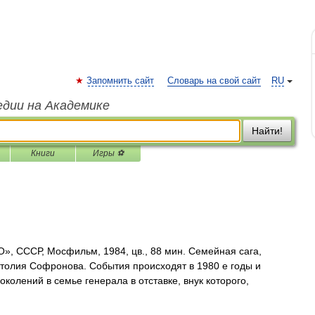
Запомнить сайт
Словарь на свой сайт
RU
едии на Академике
Найти!
Книги
Игры ⚽
 СССР, Мосфильм, 1984, цв., 88 мин. Семейная сага,
толия Софронова. События происходят в 1980 е годы и
колений в семье генерала в отставке, внук которого,