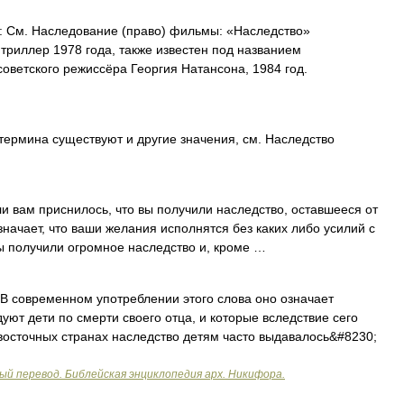
 См. Наследование (право) фильмы: «Наследство»
триллер 1978 года, также известен под названием
ветского режиссёра Георгия Натансона, 1984 год.
термина существуют и другие значения, см. Наследство
вам приснилось, что вы получили наследство, оставшееся от
означает, что ваши желания исполнятся без каких либо усилий с
ы получили огромное наследство и, кроме …
 В современном употреблении этого слова оно означает
ют дети по смерти своего отца, и которые вследствие сего
восточных странах наследство детям часто выдавалось&#8230;
ый перевод. Библейская энциклопедия арх. Никифора.